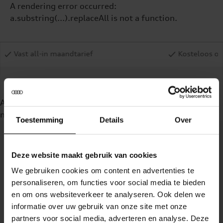
A rendering error occurred:
a.substring(...).replaceAll is not a function
.
aandtarief
Kosteloos opzegbaar bij onvri
A rendering error occurred:
a.substring(...).replaceAll is
not a function
.
Toestemming
Details
Over
Deze website maakt gebruik van cookies
We gebruiken cookies om content en advertenties te
personaliseren, om functies voor social media te bieden
en om ons websiteverkeer te analyseren. Ook delen we
informatie over uw gebruik van onze site met onze
partners voor social media, adverteren en analyse. Deze