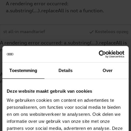
A rendering error occurred:
a.substring(...).replaceAll is not a function
.
dtarief
Kosteloos opzegbaar bij onvrijwil
A rendering error occurred:
a.substring(...).replaceAll is
not a function
.
Toestemming
Details
Over
A rendering error occurred:
a.substring(...).replaceAll is
not a function
.
Deze website maakt gebruik van cookies
We gebruiken cookies om content en advertenties te
personaliseren, om functies voor social media te bieden
en om ons websiteverkeer te analyseren. Ook delen we
informatie over uw gebruik van onze site met onze
partners voor social media, adverteren en analyse. Deze