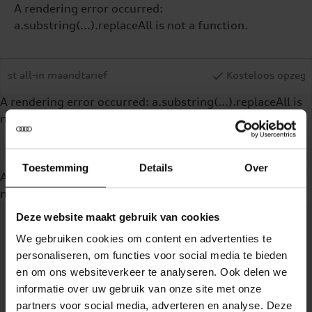
A rendering error occurred:
a.substring(...).replaceAll is not a function
.
dtarief
Kosteloos opzegbaar bij onvrijwil
A rendering error occurred:
a.substring(...).replaceAll is
not a function
.
Toestemming
Details
Over
A rendering error occurred:
a.substring(...).replaceAll is
not a function
.
Deze website maakt gebruik van cookies
We gebruiken cookies om content en advertenties te
personaliseren, om functies voor social media te bieden
en om ons websiteverkeer te analyseren. Ook delen we
informatie over uw gebruik van onze site met onze
partners voor social media, adverteren en analyse. Deze