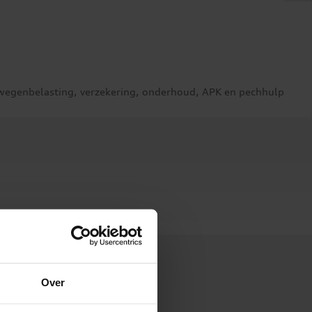
 wegenbelasting, verzekering, onderhoud, APK en pechhulp
Over