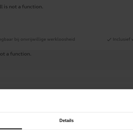
ll is not a function
.
gbaar bij onvrijwillige werkloosheid
Inclusief
not a function
.
not a function
.
Details