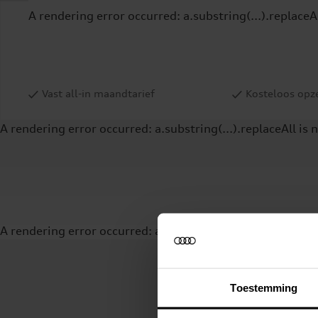
A rendering error occurred:
a.substring(...).replaceA
Vast all-in maandtarief
Kosteloos opze
A rendering error occurred:
a.substring(...).replaceAll is 
A rendering error occurred:
a.substring(...).replaceAll is 
Toestemming